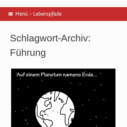
Zum
Inhalt
springen
Menü - Lebenspfade
Schlagwort-Archiv:
Führung